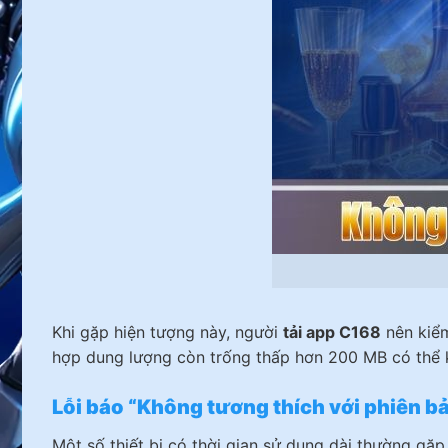
Khi gặp hiện tượng này, người
tải app C168
nên kiểm
hợp dung lượng còn trống thấp hơn 200 MB có thể khi
Lỗi báo “Không tương thích với phiên b
Một số thiết bị có thời gian sử dụng dài thường gặ