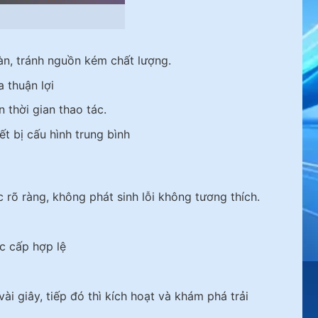
àn, tránh nguồn kém chất lượng.
a thuận lợi
n thời gian thao tác.
t bị cấu hình trung bình
 rõ ràng, không phát sinh lỗi không tương thích.
c cấp hợp lệ
ài giây, tiếp đó thì kích hoạt và khám phá trải