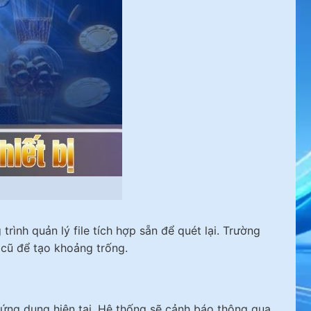
ình quản lý file tích hợp sẵn để quét lại. Trường
 cũ để tạo khoảng trống.
 ứng dụng hiện tại. Hệ thống sẽ cảnh báo thông qua