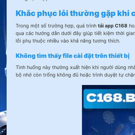
Khắc phục lỗi thường gặp khi 
Trong một số trường hợp, quá trình
tải app C168
hoặ
qua các hướng dẫn dưới đây giúp tiết kiệm thời gia
lỗi phụ thuộc nhiều vào khả năng tương thích.
Không tìm thấy file cài đặt trên thiết bị
Tình huống này thường xuất hiện khi người dùng nhấ
bộ nhớ còn trống không đủ hoặc trình duyệt tự chặn 