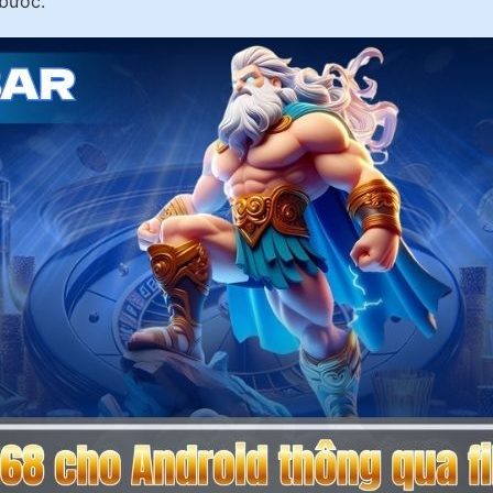
 bước.