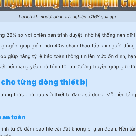
Lợi ích khi người dùng trải nghiệm C168 qua app
g 28% so với phiên bản trình duyệt, nhờ hệ thống nén dữ l
ng ngắn, giúp giảm hơn 40% chạm thao tác khi người dùng t
p giúp nâng tỷ lệ bảo toàn thông tin lên mức ổn định, hạn 
ết nối mạng yếu nhờ trình tối ưu đường truyền giúp giữ độ 
cho từng dòng thiết bị
ương thức phù hợp với thiết bị đang sử dụng. Mỗi nền tản
e an toàn
rình tự để đảm bảo file cài đặt không bị gián đoạn. Nền tả