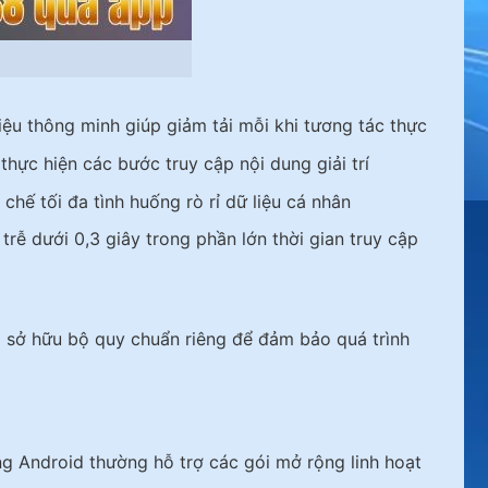
iệu thông minh giúp giảm tải mỗi khi tương tác thực
hực hiện các bước truy cập nội dung giải trí
chế tối đa tình huống rò rỉ dữ liệu cá nhân
trễ dưới 0,3 giây trong phần lớn thời gian truy cập
g sở hữu bộ quy chuẩn riêng để đảm bảo quá trình
ng Android thường hỗ trợ các gói mở rộng linh hoạt