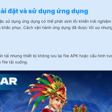
cài đặt và sử dụng ứng dụng
c sử dụng ứng dụng có thể phát sinh lỗi khiến trải nghiệm
n khắc phục.
Cách vận hành ứng dụng đã được tối ưu nhưng 
n tải nhưng thiết bị không lưu lại file APK hoặc cấu hình
file tải xuống.