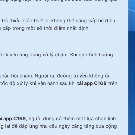
tối thiểu. Các thiết bị không thể nâng cấp hệ điều
 cấp trong một số thời điểm nhất định.
đột khiến ứng dụng xử lý chậm. Khi gặp tình huống
 phản hồi chậm. Ngoài ra, đường truyền không ổn
t tốc độ xử lý khi vận hành sau khi
tải app C168
trên
ải app C168
, người dùng có thêm một lựa chọn linh
ơng lai để đáp ứng nhu cầu ngày càng tăng của cộng