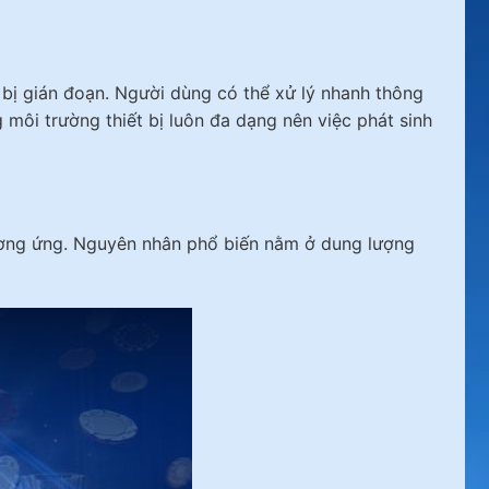
 bị gián đoạn. Người dùng có thể xử lý nhanh thông
môi trường thiết bị luôn đa dạng nên việc phát sinh
 tương ứng. Nguyên nhân phổ biến nằm ở dung lượng