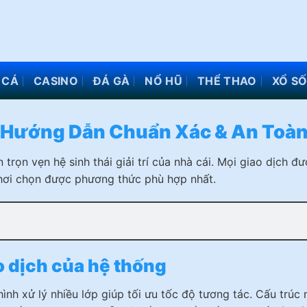
 CÁ
CASINO
ĐÁ GÀ
NỔ HŨ
THỂ THAO
XỔ S
– Hướng Dẫn Chuẩn Xác & An Toàn
trọn vẹn hệ sinh thái giải trí của nhà cái. Mọi giao dịch đ
hơi chọn được phương thức phù hợp nhất.
o dịch của hệ thống
hình xử lý nhiều lớp giúp tối ưu tốc độ tương tác. Cấu trú