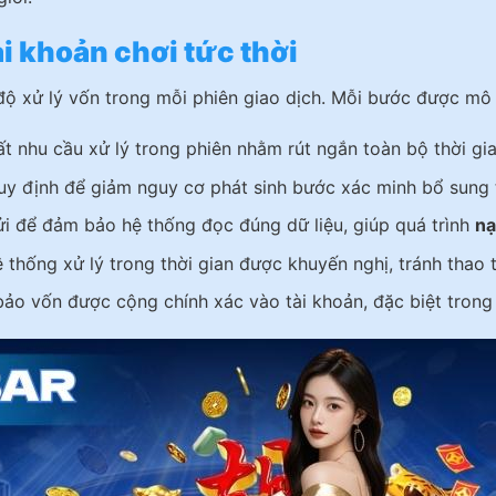
i khoản chơi tức thời
ộ xử lý vốn trong mỗi phiên giao dịch. Mỗi bước được mô 
 nhu cầu xử lý trong phiên nhằm rút ngắn toàn bộ thời gia
y định để giảm nguy cơ phát sinh bước xác minh bổ sung t
gửi để đảm bảo hệ thống đọc đúng dữ liệu, giúp quá trình
nạ
 thống xử lý trong thời gian được khuyến nghị, tránh thao t
o vốn được cộng chính xác vào tài khoản, đặc biệt trong 