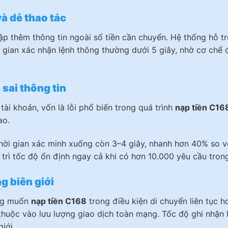
và dễ thao tác
ập thêm thông tin ngoài số tiền cần chuyển. Hệ thống hỗ t
i gian xác nhận lệnh thông thường dưới 5 giây, nhờ cơ chế 
sai thông tin
 tài khoản, vốn là lỗi phổ biến trong quá trình
nạp tiền C16
ao.
hời gian xác minh xuống còn 3–4 giây, nhanh hơn 40% so vớ
y trì tốc độ ổn định ngay cả khi có hơn 10.000 yêu cầu tro
g biên giới
ùng muốn
nạp tiền C168
trong điều kiện di chuyển liên tục 
 thuộc vào lưu lượng giao dịch toàn mạng. Tốc độ ghi nhận
iới.