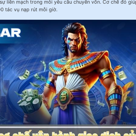
 liền mạch trong mỗi yêu cầu chuyển vốn. Cơ chế đó giúp h
0 tác vụ nạp rút mỗi giờ.