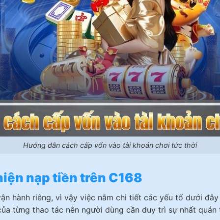
Hướng dẫn cách cấp vốn vào tài khoản chơi tức thời
hiện nạp tiền trên C168
n hành riêng, vì vậy việc nắm chi tiết các yếu tố dưới đây 
ủa từng thao tác nên người dùng cần duy trì sự nhất quán 