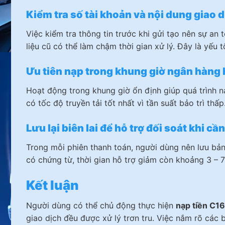
Kiểm tra số tài khoản và nội dung giao d
Việc kiểm tra thông tin trước khi gửi tạo nên sự an
liệu cũ có thể làm chậm thời gian xử lý. Đây là yếu
Ưu tiên nạp trong khung giờ ngân hàng 
Hoạt động trong khung giờ ổn định giúp quá trình 
có tốc độ truyền tải tốt nhất vì tần suất bảo trì thấp
Lưu lại biên lai để hỗ trợ đối soát khi cần
Trong mỗi phiên thanh toán, người dùng nên lưu bản 
có chứng từ, thời gian hỗ trợ giảm còn khoảng 3 – 7 
Kết luận
Người dùng có thể chủ động thực hiện
nạp tiền C1
giao dịch đều được xử lý trơn tru. Việc nắm rõ các 