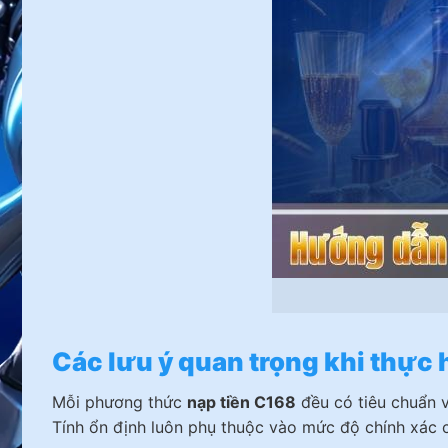
Các lưu ý quan trọng khi thực 
Mỗi phương thức
nạp tiền C168
đều có tiêu chuẩn vậ
Tính ổn định luôn phụ thuộc vào mức độ chính xác c