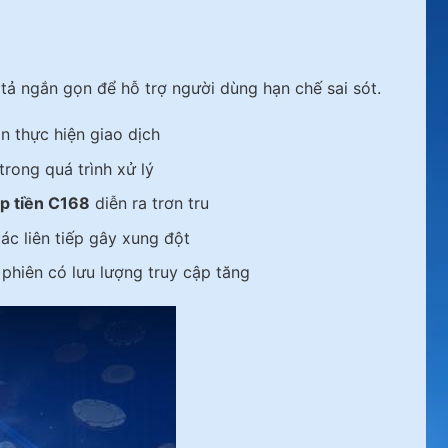
tả ngắn gọn để hỗ trợ người dùng hạn chế sai sót.
n thực hiện giao dịch
rong quá trình xử lý
p tiền C168
diễn ra trơn tru
ác liên tiếp gây xung đột
phiên có lưu lượng truy cập tăng