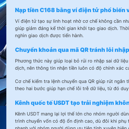
Nạp tiền C168 bằng ví điện tử phổ biến 
Ví điện tử tạo sự linh hoạt nhờ cơ chế không cần nh
giúp giảm đáng kể thời gian khởi tạo giao dịch. Thờ
nghìn giao dịch được tiến hành.
Chuyển khoản qua mã QR tránh lỗi nhập 
Phương thức này giúp loại bỏ rủi ro nhập sai dữ liệu
dịch, nên thông tin nhận tiền luôn có độ chính xác c
Cơ chế kiểm tra lệnh chuyển qua QR giúp rút ngắn t
theo hai bước giúp hạn chế lỗi trễ dữ liệu, từ đó du
Kênh quốc tế USDT tạo trải nghiệm khôn
Kênh USDT mang lại lợi thế lớn cho nhóm người d
trình chuyển vốn có độ ổn định cao, dù đôi khi phụ
nhanh với nhóm người dùng ưu tiên tính xuyên biên g