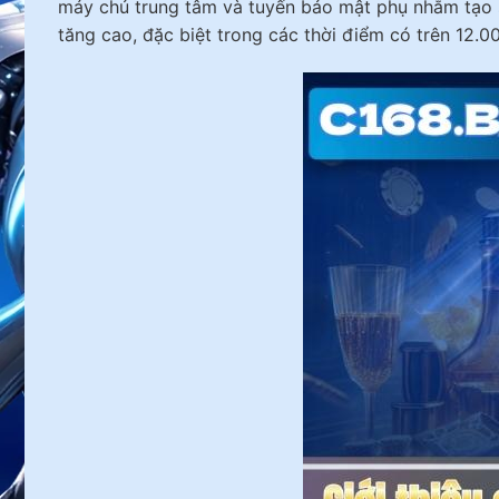
máy chủ trung tâm và tuyến bảo mật phụ nhằm tạo sự
tăng cao, đặc biệt trong các thời điểm có trên 12.00