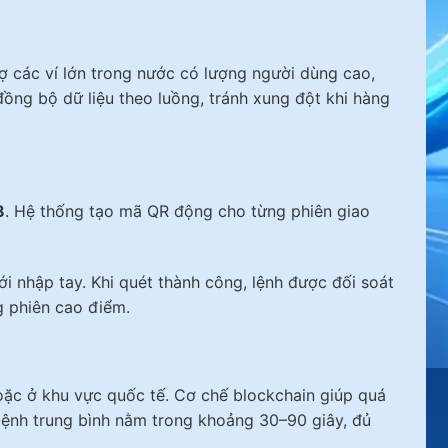
rợ các ví lớn trong nước có lượng người dùng cao,
đồng bộ dữ liệu theo luồng, tránh xung đột khi hàng
8
. Hệ thống tạo mã QR động cho từng phiên giao
i nhập tay. Khi quét thành công, lệnh được đối soát
ng phiên cao điểm.
hoặc ở khu vực quốc tế. Cơ chế blockchain giúp quá
 lệnh trung bình nằm trong khoảng 30–90 giây, đủ