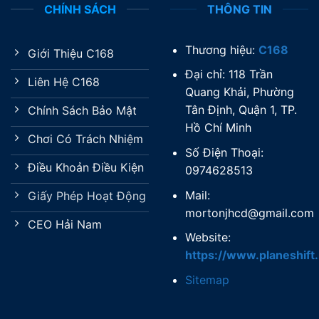
CHÍNH SÁCH
THÔNG TIN
Thương hiệu:
C168
Giới Thiệu C168
Đại chỉ: 118 Trần
Liên Hệ C168
Quang Khải, Phường
Tân Định, Quận 1, TP.
Chính Sách Bảo Mật
Hồ Chí Minh
Chơi Có Trách Nhiệm
Số Điện Thoại:
Điều Khoản Điều Kiện
0974628513
Mail:
Giấy Phép Hoạt Động
mortonjhcd@gmail.com
CEO Hải Nam
Website:
https://www.planeshift.
Sitemap