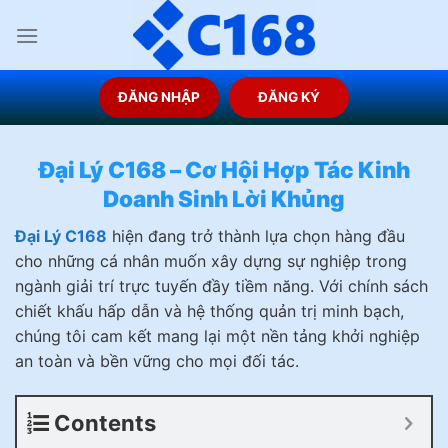
Chuyển
đến
nội
dung
ĐĂNG NHẬP
ĐĂNG KÝ
Đại Lý C168 – Cơ Hội Hợp Tác Kinh
Doanh Sinh Lời Khủng
Đại Lý C168
hiện đang trở thành lựa chọn hàng đầu
cho những cá nhân muốn xây dựng sự nghiệp trong
ngành giải trí trực tuyến đầy tiềm năng
.
Với chính sách
chiết khấu hấp dẫn và hệ thống quản trị minh bạch,
chúng tôi cam kết mang lại một nền tảng khởi nghiệp
an toàn và bền vững cho mọi đối tác
.
Contents