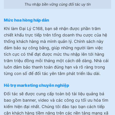
Thu nhập bền vững cùng đối tác uy tín
Mức hoa hồng hấp dẫn
Khi làm Đại Lý C168, bạn sẽ nhận được phần trăm
chiết khấu trực tiếp trên tổng doanh thu cược của hệ
thống khách hàng mà mình quản lý.
Chính sách này
đảm bảo sự công bằng, giúp những người làm việc
tích cực có thể đạt được mức thu nhập lên tới hàng
trăm triệu đồng mỗi tháng một cách dễ dàng
.
Nhà cái
luôn đảm bảo thanh toán đúng hạn và rõ ràng trong
từng con số để đối tác yên tâm phát triển lâu dài.
Hỗ trợ marketing chuyên nghiệp
Đối tác sẽ được cung cấp toàn bộ tài liệu quảng bá
bao gồm banner, video và các công cụ tối ưu hóa tìm
kiếm hiện đại nhất. Chúng tôi đào tạo bạn cách tiếp
cận khách hàng tiềm năng trên các nền tảng mạng xã